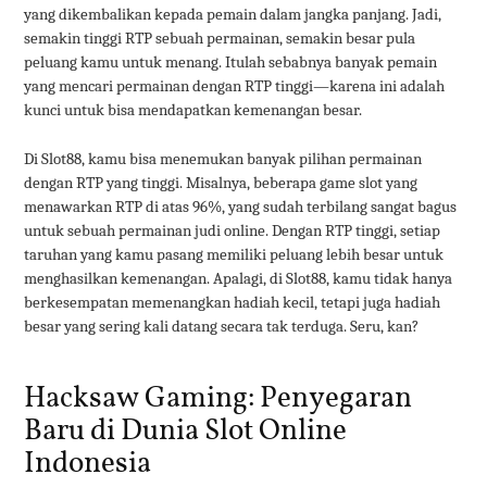
yang dikembalikan kepada pemain dalam jangka panjang. Jadi,
semakin tinggi RTP sebuah permainan, semakin besar pula
peluang kamu untuk menang. Itulah sebabnya banyak pemain
yang mencari permainan dengan RTP tinggi—karena ini adalah
kunci untuk bisa mendapatkan kemenangan besar.
Di Slot88, kamu bisa menemukan banyak pilihan permainan
dengan RTP yang tinggi. Misalnya, beberapa game slot yang
menawarkan RTP di atas 96%, yang sudah terbilang sangat bagus
untuk sebuah permainan judi online. Dengan RTP tinggi, setiap
taruhan yang kamu pasang memiliki peluang lebih besar untuk
menghasilkan kemenangan. Apalagi, di Slot88, kamu tidak hanya
berkesempatan memenangkan hadiah kecil, tetapi juga hadiah
besar yang sering kali datang secara tak terduga. Seru, kan?
Hacksaw Gaming: Penyegaran
Baru di Dunia Slot Online
Indonesia