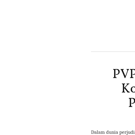
PVP
Ko
P
Dalam dunia perjudi