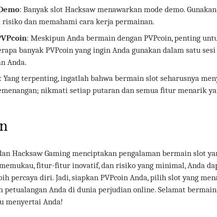
 Demo
: Banyak slot Hacksaw menawarkan mode demo. Gunakan
a risiko dan memahami cara kerja permainan.
PVPcoin
: Meskipun Anda bermain dengan PVPcoin, penting un
erapa banyak PVPcoin yang ingin Anda gunakan dalam satu sesi 
an Anda.
: Yang terpenting, ingatlah bahwa bermain slot seharusnya me
kemenangan; nikmati setiap putaran dan semua fitur menarik y
n
an Hacksaw Gaming menciptakan pengalaman bermain slot yang
emukau, fitur-fitur inovatif, dan risiko yang minimal, Anda da
bih percaya diri. Jadi, siapkan PVPcoin Anda, pilih slot yang me
h petualangan Anda di dunia perjudian online. Selamat bermain
u menyertai Anda!