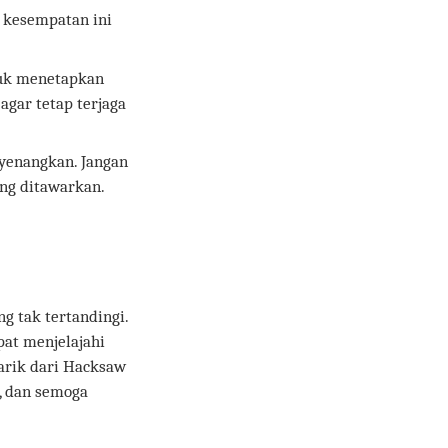
 kesempatan ini
tuk menetapkan
agar tetap terjaga
nyenangkan. Jangan
ang ditawarkan.
 tak tertandingi.
pat menjelajahi
narik dari Hacksaw
, dan semoga