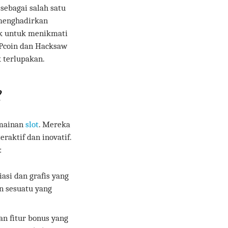
sebagai salah satu
 menghadirkan
ik untuk menikmati
VPcoin dan Hacksaw
 terlupakan.
?
rmainan
slot
. Mereka
raktif dan inovatif.
:
asi dan grafis yang
n sesuatu yang
an fitur bonus yang