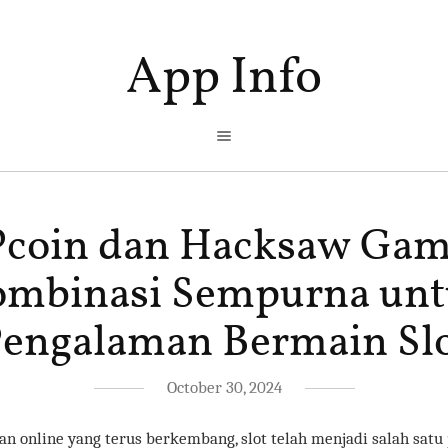
App Info
coin dan Hacksaw Gam
mbinasi Sempurna un
engalaman Bermain Sl
October 30, 2024
an online yang terus berkembang, slot telah menjadi salah sat