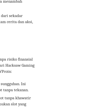
anya menambah
dari sekadar
m cerita dan aksi,
npa risiko finansial
dari Hacksaw Gaming
VPcoin:
 sungguhan. Ini
t tanpa tekanan.
ot tanpa khawatir
ukan slot yang