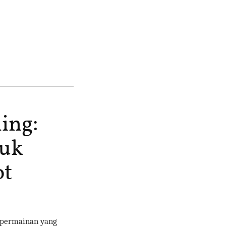
ing:
tuk
ot
u permainan yang