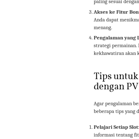
paling sesuai denga
Akses ke Fitur Bo
Anda dapat menikmat
menang.
Pengalaman yang L
strategi permainan.
kekhawatiran akan k
Tips untu
dengan PV
Agar pengalaman be
beberapa tips yang 
Pelajari Setiap Slot
informasi tentang f