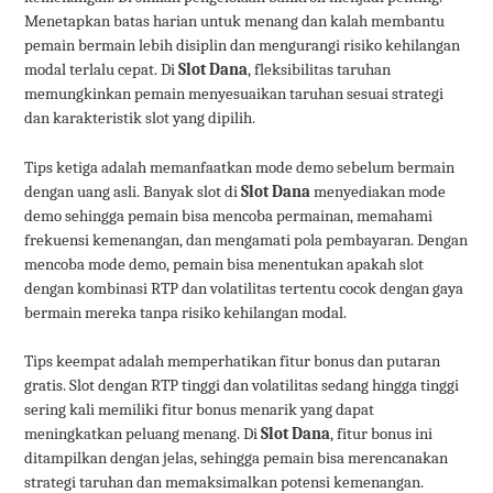
Menetapkan batas harian untuk menang dan kalah membantu
pemain bermain lebih disiplin dan mengurangi risiko kehilangan
modal terlalu cepat. Di
Slot Dana
, fleksibilitas taruhan
memungkinkan pemain menyesuaikan taruhan sesuai strategi
dan karakteristik slot yang dipilih.
Tips ketiga adalah memanfaatkan mode demo sebelum bermain
dengan uang asli. Banyak slot di
Slot Dana
menyediakan mode
demo sehingga pemain bisa mencoba permainan, memahami
frekuensi kemenangan, dan mengamati pola pembayaran. Dengan
mencoba mode demo, pemain bisa menentukan apakah slot
dengan kombinasi RTP dan volatilitas tertentu cocok dengan gaya
bermain mereka tanpa risiko kehilangan modal.
Tips keempat adalah memperhatikan fitur bonus dan putaran
gratis. Slot dengan RTP tinggi dan volatilitas sedang hingga tinggi
sering kali memiliki fitur bonus menarik yang dapat
meningkatkan peluang menang. Di
Slot Dana
, fitur bonus ini
ditampilkan dengan jelas, sehingga pemain bisa merencanakan
strategi taruhan dan memaksimalkan potensi kemenangan.