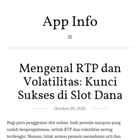
App Info
Mengenal RTP dan
Volatilitas: Kunci
Sukses di Slot Dana
October 20, 2025
Bagi para penggemar slot online, baik pemula maupun yang
sudah berpengalaman, istilah RTP dan volatilitas sering
terdengar. Namun, tidak semua pemain memahami arti dan