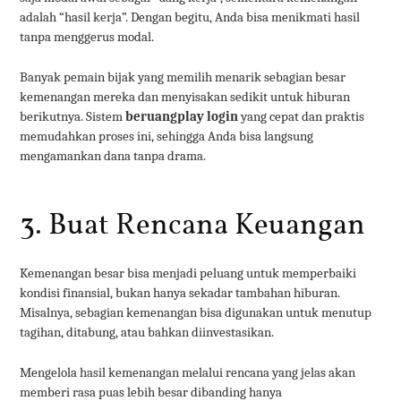
adalah “hasil kerja”. Dengan begitu, Anda bisa menikmati hasil
tanpa menggerus modal.
Banyak pemain bijak yang memilih menarik sebagian besar
kemenangan mereka dan menyisakan sedikit untuk hiburan
berikutnya. Sistem
beruangplay login
yang cepat dan praktis
memudahkan proses ini, sehingga Anda bisa langsung
mengamankan dana tanpa drama.
3. Buat Rencana Keuangan
Kemenangan besar bisa menjadi peluang untuk memperbaiki
kondisi finansial, bukan hanya sekadar tambahan hiburan.
Misalnya, sebagian kemenangan bisa digunakan untuk menutup
tagihan, ditabung, atau bahkan diinvestasikan.
Mengelola hasil kemenangan melalui rencana yang jelas akan
memberi rasa puas lebih besar dibanding hanya