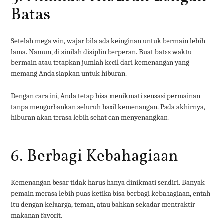
Batas
Setelah mega win, wajar bila ada keinginan untuk bermain lebih
lama. Namun, di sinilah disiplin berperan. Buat batas waktu
bermain atau tetapkan jumlah kecil dari kemenangan yang
memang Anda siapkan untuk hiburan.
Dengan cara ini, Anda tetap bisa menikmati sensasi permainan
tanpa mengorbankan seluruh hasil kemenangan. Pada akhirnya,
hiburan akan terasa lebih sehat dan menyenangkan.
6. Berbagi Kebahagiaan
Kemenangan besar tidak harus hanya dinikmati sendiri. Banyak
pemain merasa lebih puas ketika bisa berbagi kebahagiaan, entah
itu dengan keluarga, teman, atau bahkan sekadar mentraktir
makanan favorit.