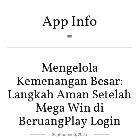
App Info
Mengelola
Kemenangan Besar:
Langkah Aman Setelah
Mega Win di
BeruangPlay Login
September 5, 2025