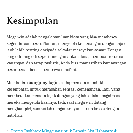
Kesimpulan
Mega win adalah pengalaman luar biasa yang bisa membawa
kegembiraan besar. Namun, mengelola kemenangan dengan bijak
jauh lebih penting daripada sekadar merayakan sesaat. Dengan
langkah-langkah seperti mengamankan dana, membuat rencana
keuangan, dan tetap realistis, Anda bisa memastikan kemenangan
besar benar-benar membawa manfaat.
Melalui
beruangplay login
, setiap pemain memiliki
kesempatan untuk merasakan sensasi kemenangan. Tapi, yang
membedakan pemain bijak dengan yang lain adalah bagaimana
mereka mengelola hasilnya. Jadi, saat mega win datang
menghampiri, sambutlah dengan senyum—dan kelola dengan
hati-hati.
←
Promo Cashback Mingguan untuk Pemain Slot Habanero di