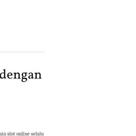
 dengan
in slot online selalu