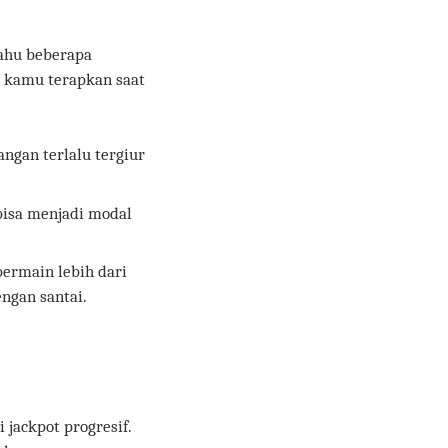
tahu beberapa
 kamu terapkan saat
Jangan terlalu tergiur
isa menjadi modal
bermain lebih dari
ngan santai.
jackpot progresif.