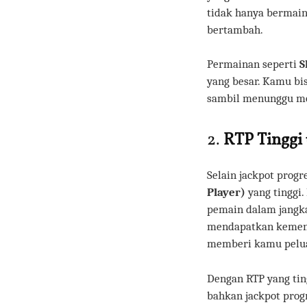
tidak hanya bermain
bertambah.
Permainan seperti
S
yang besar. Kamu bi
sambil menunggu mom
2.
RTP Tinggi
Selain jackpot prog
Player)
yang tinggi.
pemain dalam jangka
mendapatkan kemenan
memberi kamu pelua
Dengan RTP yang tin
bahkan jackpot prog