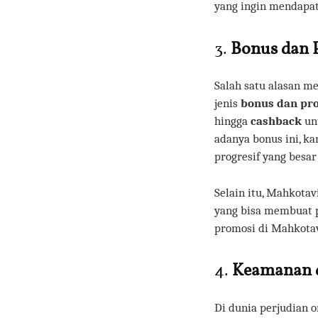
yang ingin mendapat
3.
Bonus dan 
Salah satu alasan m
jenis
bonus dan pr
hingga
cashback
un
adanya bonus ini, ka
progresif yang besa
Selain itu, Mahkota
yang bisa membuat p
promosi di Mahkotav
4.
Keamanan 
Di dunia perjudian 