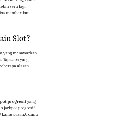
ebih seru lagi,
bisa memberikan
ain Slot?
form yang menawarkan
 Tapi, apa yang
beberapa alasan
pot progresif
yang
n jackpot progresif
ng kamu pasang, kamu