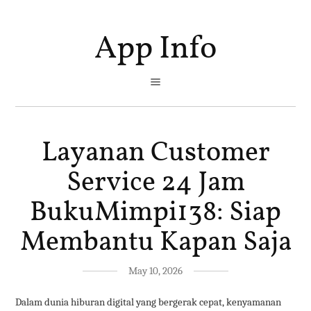
App Info
Layanan Customer
Service 24 Jam
BukuMimpi138: Siap
Membantu Kapan Saja
May 10, 2026
Dalam dunia hiburan digital yang bergerak cepat, kenyamanan