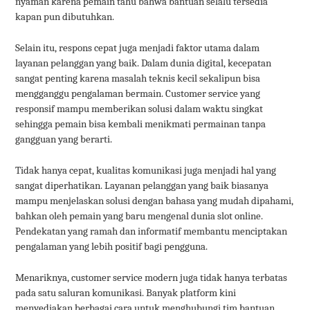
nyaman karena pemain tahu bahwa bantuan selalu tersedia
kapan pun dibutuhkan.
Selain itu, respons cepat juga menjadi faktor utama dalam
layanan pelanggan yang baik. Dalam dunia digital, kecepatan
sangat penting karena masalah teknis kecil sekalipun bisa
mengganggu pengalaman bermain. Customer service yang
responsif mampu memberikan solusi dalam waktu singkat
sehingga pemain bisa kembali menikmati permainan tanpa
gangguan yang berarti.
Tidak hanya cepat, kualitas komunikasi juga menjadi hal yang
sangat diperhatikan. Layanan pelanggan yang baik biasanya
mampu menjelaskan solusi dengan bahasa yang mudah dipahami,
bahkan oleh pemain yang baru mengenal dunia slot online.
Pendekatan yang ramah dan informatif membantu menciptakan
pengalaman yang lebih positif bagi pengguna.
Menariknya, customer service modern juga tidak hanya terbatas
pada satu saluran komunikasi. Banyak platform kini
menyediakan berbagai cara untuk menghubungi tim bantuan,