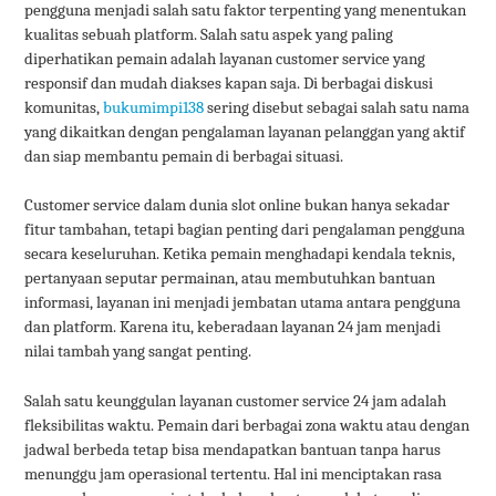
pengguna menjadi salah satu faktor terpenting yang menentukan
kualitas sebuah platform. Salah satu aspek yang paling
diperhatikan pemain adalah layanan customer service yang
responsif dan mudah diakses kapan saja. Di berbagai diskusi
komunitas,
bukumimpi138
sering disebut sebagai salah satu nama
yang dikaitkan dengan pengalaman layanan pelanggan yang aktif
dan siap membantu pemain di berbagai situasi.
Customer service dalam dunia slot online bukan hanya sekadar
fitur tambahan, tetapi bagian penting dari pengalaman pengguna
secara keseluruhan. Ketika pemain menghadapi kendala teknis,
pertanyaan seputar permainan, atau membutuhkan bantuan
informasi, layanan ini menjadi jembatan utama antara pengguna
dan platform. Karena itu, keberadaan layanan 24 jam menjadi
nilai tambah yang sangat penting.
Salah satu keunggulan layanan customer service 24 jam adalah
fleksibilitas waktu. Pemain dari berbagai zona waktu atau dengan
jadwal berbeda tetap bisa mendapatkan bantuan tanpa harus
menunggu jam operasional tertentu. Hal ini menciptakan rasa