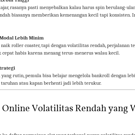
jar, rasanya pasti menyebalkan kalau harus spin berulang-ulang
rendah biasanya memberikan kemenangan kecil tapi konsisten. In
 Modal Lebih Minim
 naik roller coaster, tapi dengan volatilitas rendah, perjalanan te
k cepat habis karena menang terus-menerus walau kecil.
rategi
ang rutin, pemula bisa belajar mengelola bankroll dengan lebi
taruhan atau kapan berhenti jadi lebih terukur.
t Online Volatilitas Rendah yang 