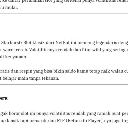
 ke daftar permainan slot yang terkenal punya volatilitas rend
ru mulai.
l Starburst? Slot klasik dari NetEnt ini memang legendaris de
warni cerah. Volatilitasnya rendah dan fitur wild yang sering
di kenyataan.
atis dan respin yang bisa bikin saldo kamu tetap naik walau cu
t belajar main tanpa tekanan.
ers
k horor, slot ini punya volatilitas rendah yang ramah buat pem
kup klasik tapi menarik, dan RTP (Return to Player) nya juga tin