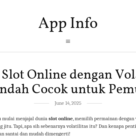
App Info
 Slot Online dengan Vola
ndah Cocok untuk Pem
June 14, 2025
 mulai menjajal dunia
slot online
, memilih permainan dengan v
ng jitu. Tapi, apa sih sebenarnya volatilitas itu? Dan kenapa pe
gan santai dan mudah dimengerti!