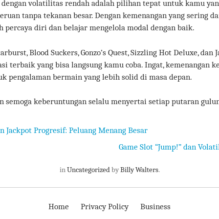
dengan volatilitas rendah adalah pilihan tepat untuk kamu ya
eruan tanpa tekanan besar. Dengan kemenangan yang sering dan
ih percaya diri dan belajar mengelola modal dengan baik.
tarburst, Blood Suckers, Gonzo’s Quest, Sizzling Hot Deluxe, dan
i terbaik yang bisa langsung kamu coba. Ingat, kemenangan ke
tuk pengalaman bermain yang lebih solid di masa depan.
n semoga keberuntungan selalu menyertai setiap putaran gul
n Jackpot Progresif: Peluang Menang Besar
Game Slot “Jump!” dan Volati
in
Uncategorized
by
Billy Walters
.
Home
Privacy Policy
Business