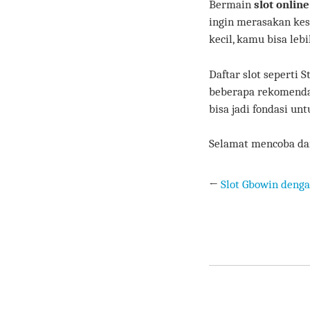
Bermain
slot online
ingin merasakan kes
kecil, kamu bisa leb
Daftar slot seperti S
beberapa rekomendas
bisa jadi fondasi un
Selamat mencoba da
←
Slot Gbowin denga