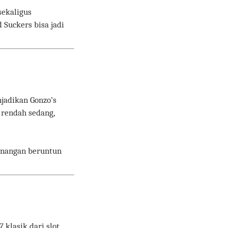
sekaligus
 Suckers bisa jadi
njadikan Gonzo’s
 rendah sedang,
menangan beruntun
 klasik dari slot