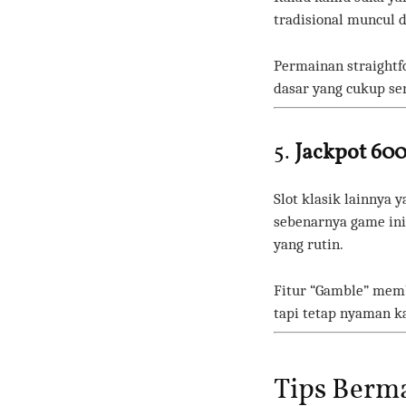
tradisional muncul d
Permainan straight
dasar yang cukup se
5.
Jackpot 60
Slot klasik lainnya 
sebenarnya game ini
yang rutin.
Fitur “Gamble” memb
tapi tetap nyaman ka
Tips Berma