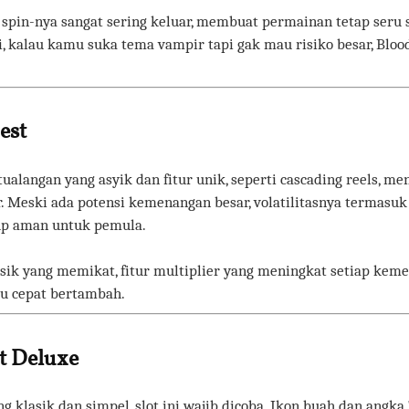
 spin-nya sangat sering keluar, membuat permainan tetap seru 
 kalau kamu suka tema vampir tapi gak mau risiko besar, Blood
est
ualangan yang asyik dan fitur unik, seperti cascading reels, me
r. Meski ada potensi kemenangan besar, volatilitasnya termasuk
up aman untuk pemula.
usik yang memikat, fitur multiplier yang meningkat setiap ke
mu cepat bertambah.
t Deluxe
 klasik dan simpel, slot ini wajib dicoba. Ikon buah dan angka 7