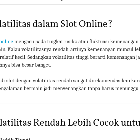
latilitas dalam Slot Online?
 online
mengacu pada tingkat risiko atau fluktuasi kemenangan
in. Kalau volatilitasnya rendah, artinya kemenangan muncul le
elatif kecil. Sedangkan volatilitas tinggi berarti kemenangan ja
hnya bisa besar banget.
di slot dengan volatilitas rendah sangat direkomendasikan kar
pengalaman bermain jadi menyenangkan tanpa harus menunggu 
atilitas Rendah Lebih Cocok unt
Lebih Tinggi