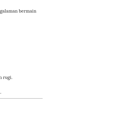
pengalaman bermain
 rugi.
.