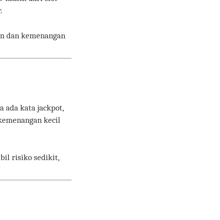
.
pin dan kemenangan
a ada kata jackpot,
 kemenangan kecil
 risiko sedikit,