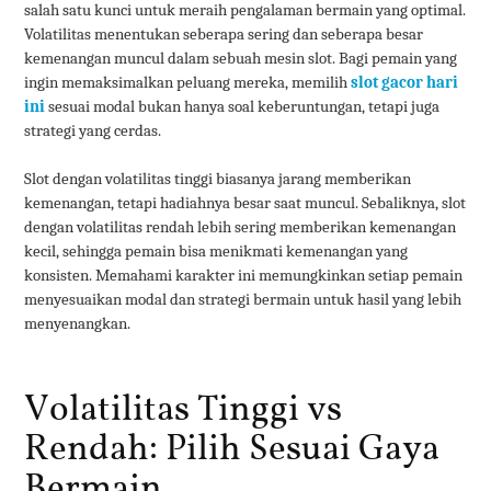
salah satu kunci untuk meraih pengalaman bermain yang optimal.
Volatilitas menentukan seberapa sering dan seberapa besar
kemenangan muncul dalam sebuah mesin slot. Bagi pemain yang
ingin memaksimalkan peluang mereka, memilih
slot gacor hari
ini
sesuai modal bukan hanya soal keberuntungan, tetapi juga
strategi yang cerdas.
Slot dengan volatilitas tinggi biasanya jarang memberikan
kemenangan, tetapi hadiahnya besar saat muncul. Sebaliknya, slot
dengan volatilitas rendah lebih sering memberikan kemenangan
kecil, sehingga pemain bisa menikmati kemenangan yang
konsisten. Memahami karakter ini memungkinkan setiap pemain
menyesuaikan modal dan strategi bermain untuk hasil yang lebih
menyenangkan.
Volatilitas Tinggi vs
Rendah: Pilih Sesuai Gaya
Bermain