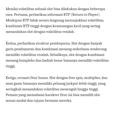
Menilai volatilitas sebuah slot bisa dilakukan dengan beberapa
cara. Pertama, perhatikan informasi RTP (Return to Player).
Meskipun RTP tidak secara langsung menunjukkan volatilitas,
kombinasi RTP tinggi dengan kemenangan kecil yang sering
menandakan slot dengan volatilitas rendah.
Kedua, perhatikan struktur pembayaran. Slot dengan banyak
garis pembayaran dan kombinasi menang sederhana cenderung
memiliki volatilitas rendah. Sebaliknya, slot dengan kombinasi
menang kompleks dan hadiah besar biasanya memiliki volatilitas
tinggi.
Ketiga, cermati fitur bonus. Slot dengan free spin, multiplier, dan
mini game biasanya memiliki peluang jackpot lebih tinggi, yang
seringkali menandakan volatilitas menengah hingga tinggi.
Pemain yang memahami karakter fitur ini bisa memilih slot
sesuai modal dan tujuan bermain mereka.