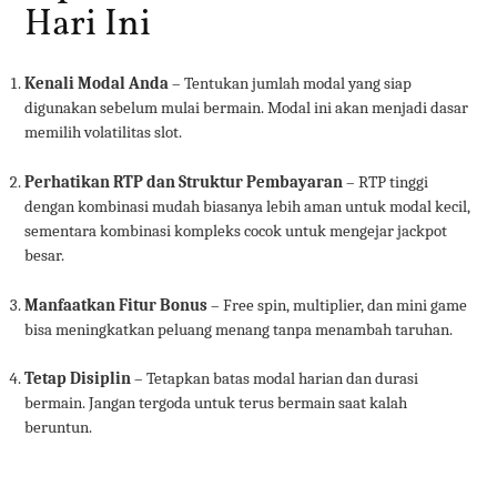
Hari Ini
Kenali Modal Anda
– Tentukan jumlah modal yang siap
digunakan sebelum mulai bermain. Modal ini akan menjadi dasar
memilih volatilitas slot.
Perhatikan RTP dan Struktur Pembayaran
– RTP tinggi
dengan kombinasi mudah biasanya lebih aman untuk modal kecil,
sementara kombinasi kompleks cocok untuk mengejar jackpot
besar.
Manfaatkan Fitur Bonus
– Free spin, multiplier, dan mini game
bisa meningkatkan peluang menang tanpa menambah taruhan.
Tetap Disiplin
– Tetapkan batas modal harian dan durasi
bermain. Jangan tergoda untuk terus bermain saat kalah
beruntun.