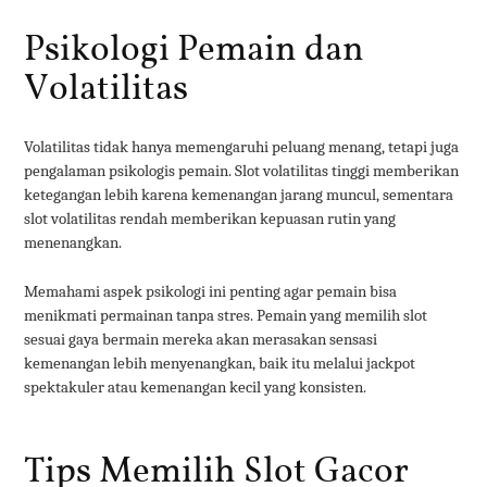
Psikologi Pemain dan
Volatilitas
Volatilitas tidak hanya memengaruhi peluang menang, tetapi juga
pengalaman psikologis pemain. Slot volatilitas tinggi memberikan
ketegangan lebih karena kemenangan jarang muncul, sementara
slot volatilitas rendah memberikan kepuasan rutin yang
menenangkan.
Memahami aspek psikologi ini penting agar pemain bisa
menikmati permainan tanpa stres. Pemain yang memilih slot
sesuai gaya bermain mereka akan merasakan sensasi
kemenangan lebih menyenangkan, baik itu melalui jackpot
spektakuler atau kemenangan kecil yang konsisten.
Tips Memilih Slot Gacor