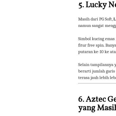
5. Lucky 
Masih dari PG Soft,
L
namun sangat mengg
Simbol kucing emas
fitur free spin. Ba
putaran ke-10 ke ata
Selain tampilannya
berarti jumlah gari
terasa jauh lebih leb
6. Aztec G
yang Masi