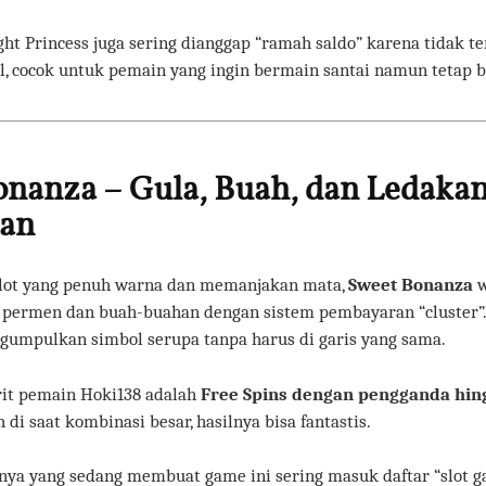
ght Princess juga sering dianggap “ramah saldo” karena tidak te
 cocok untuk pemain yang ingin bermain santai namun tetap 
onanza – Gula, Buah, dan Ledaka
an
slot yang penuh warna dan memanjakan mata,
Sweet Bonanza
w
permen dan buah-buahan dengan sistem pembayaran “cluster”. 
umpulkan simbol serupa tanpa harus di garis yang sama.
orit pemain Hoki138 adalah
Free Spins dengan pengganda hin
di saat kombinasi besar, hasilnya bisa fantastis.
tasnya yang sedang membuat game ini sering masuk daftar “slot ga