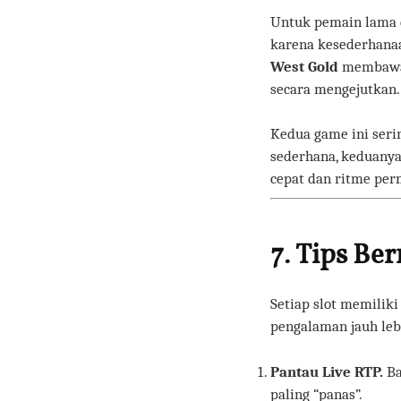
Untuk pemain lama d
karena kesederhanaa
West Gold
membawa 
secara mengejutkan.
Kedua game ini seri
sederhana, keduanya
cepat dan ritme perm
7. Tips Be
Setiap slot memilik
pengalaman jauh lebi
Pantau Live RTP.
Ba
paling “panas”.