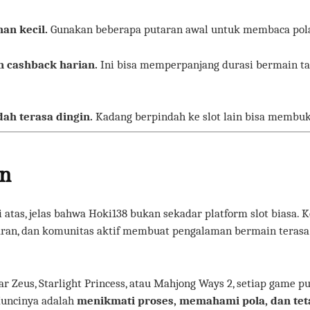
an kecil.
Gunakan beberapa putaran awal untuk membaca pol
 cashback harian.
Ini bisa memperpanjang durasi bermain ta
dah terasa dingin.
Kadang berpindah ke slot lain bisa membuk
n
 atas, jelas bahwa Hoki138 bukan sekadar platform slot biasa.
aran, dan komunitas aktif membuat pengalaman bermain terasa 
 Zeus, Starlight Princess, atau Mahjong Ways 2, setiap game
 Kuncinya adalah
menikmati proses, memahami pola, dan te