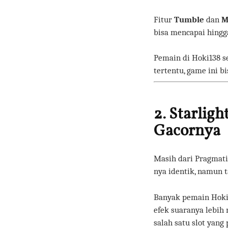
Fitur
Tumble
dan
M
bisa mencapai hingg
Pemain di Hoki138 s
tertentu, game ini b
2. Starlig
Gacornya
Masih dari Pragmati
nya identik, namun 
Banyak pemain Hoki1
efek suaranya lebih 
salah satu slot yan