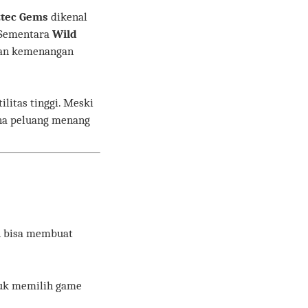
tec Gems
dikenal
. Sementara
Wild
kan kemenangan
litas tinggi. Meski
ena peluang menang
in bisa membuat
tuk memilih game