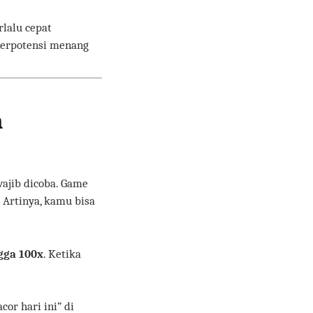
rlalu cepat
berpotensi menang
n
ajib dicoba. Game
Artinya, kamu bisa
gga 100x
. Ketika
cor hari ini” di