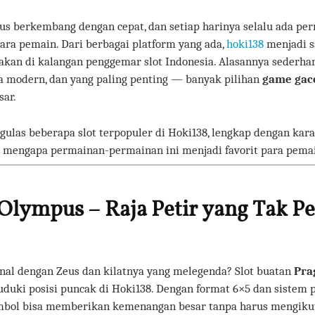
erus berkembang dengan cepat, dan setiap harinya selalu ada pe
ara pemain. Dari berbagai platform yang ada,
hoki138
menjadi sa
rakan di kalangan penggemar slot Indonesia. Alasannya sederha
a modern, dan yang paling penting — banyak pilihan
game gaco
ar.
gulas beberapa slot terpopuler di Hoki138, lengkap dengan karak
n mengapa permainan-permainan ini menjadi favorit para pema
f Olympus – Raja Petir yang Tak P
nal dengan Zeus dan kilatnya yang melegenda? Slot buatan
Pra
duki posisi puncak di Hoki138. Dengan format 6×5 dan sistem
imbol bisa memberikan kemenangan besar tanpa harus mengikuti