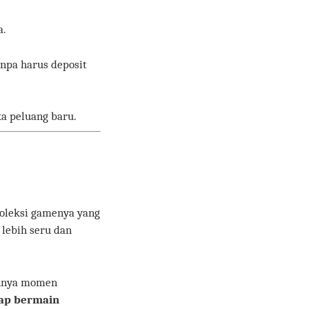
a.
npa harus deposit
a peluang baru.
 Koleksi gamenya yang
lebih seru dan
 punya momen
tap bermain