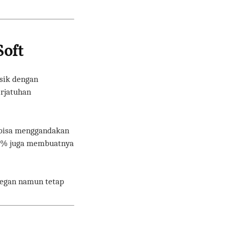
Soft
sik dengan
erjatuhan
bisa menggandakan
6,9% juga membuatnya
legan namun tetap