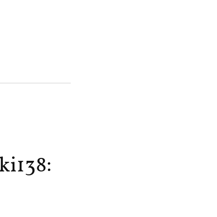
ki138: